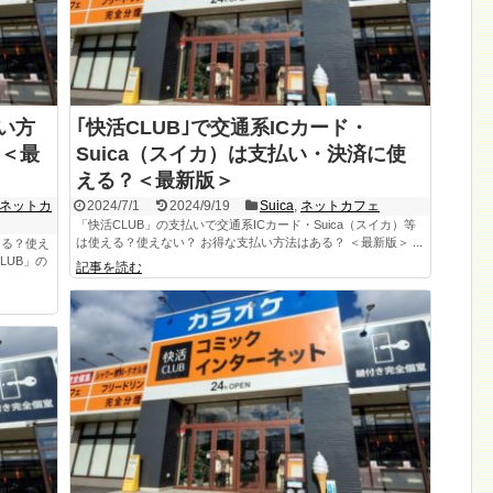
払い方
｢快活CLUB｣で交通系ICカード・
＜最
Suica（スイカ）は支払い・決済に使
える？＜最新版＞
ネットカ
2024/7/1
2024/9/19
Suica
,
ネットカフェ
「快活CLUB」の支払いで交通系ICカード・Suica（スイカ）等
は使える？使えない？ お得な支払い方法はある？ ＜最新版＞ ...
える？使え
LUB」の
記事を読む