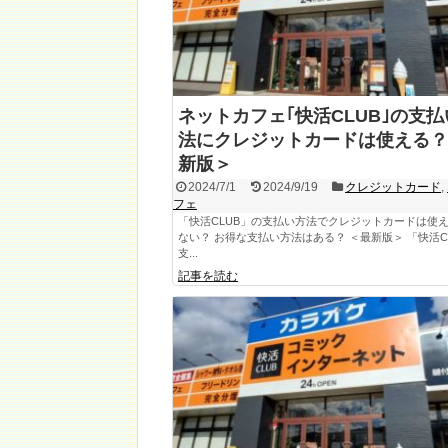
ネットカフェ｢快活CLUB｣の支
法にクレジットカードは使える？
新版＞
2024/7/1
2024/9/19
クレジットカード
,
フェ
「快活CLUB」の支払い方法でクレジットカードは使
ない？ お得な支払い方法はある？ ＜最新版＞ 「快活C
支...
記事を読む