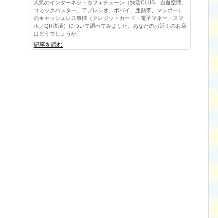
人気のインターネットカフェチェーン（快活CLUB、自遊空間、
コミックバスター、アプレシオ、ポパイ、亜熱帯、マンボー）
のキャッシュレス事情（クレジットカード・電子マネー・スマ
ホ／QR決済）について調べてみました。あなたのお近くのお店
はどうでしょうか。
記事を読む