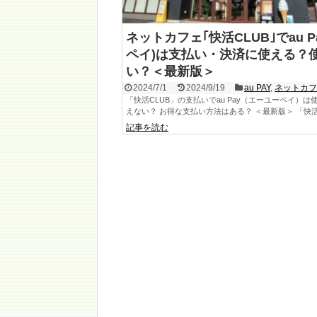
ネットカフェ｢快活CLUB｣でau Pa
ペイ)は支払い・決済に使える？
い？＜最新版＞
2024/7/1
2024/9/19
au PAY
,
ネットカ
「快活CLUB」の支払いでau Pay（エーユーペイ）は
えない？ お得な支払い方法はある？ ＜最新版＞ 「快活CL
記事を読む