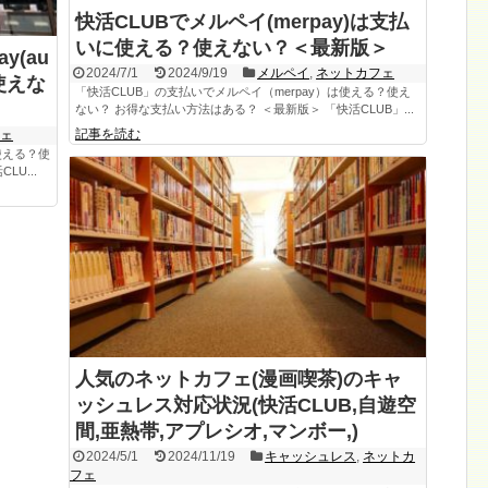
快活CLUBでメルペイ(merpay)は支払
いに使える？使えない？＜最新版＞
y(au
2024/7/1
2024/9/19
メルペイ
,
ネットカフェ
使えな
「快活CLUB」の支払いでメルペイ（merpay）は使える？使え
ない？ お得な支払い方法はある？ ＜最新版＞ 「快活CLUB」...
記事を読む
フェ
使える？使
U...
人気のネットカフェ(漫画喫茶)のキャ
ッシュレス対応状況(快活CLUB,自遊空
間,亜熱帯,アプレシオ,マンボー,)
2024/5/1
2024/11/19
キャッシュレス
,
ネットカ
フェ