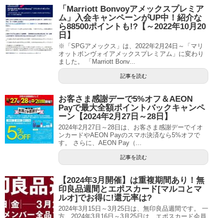
「Marriott Bonvoyアメックスプレミア
ム」入会キャンペーンがUP中！紹介な
ら88500ポイントも!?【～2022年10月20
日】
※「SPGアメックス」は、2022年2月24日～「マリ
オットボンヴォイアメックスプレミアム」に変わり
ました。 「Marriott Bonv...
記事を読む
お客さま感謝デーで5%オフ＆AEON
Payで最大全額ポイントバックキャンペ
ーン【2024年2月27日～28日】
2024年2月27日～28日は、お客さま感謝デーでイオ
ンカードやAEON Payのスマホ決済なら5%オフで
す。 さらに、AEON Pay（...
記事を読む
【2024年3月開催】は重複期間あり！無
印良品週間とエポスカード[マルコとマ
ルオ]でお得に!還元率は?
2024年3月15日～3月25日は、無印良品週間です。 一
方、2024年3月16日～3月25日は、エポスカード会員