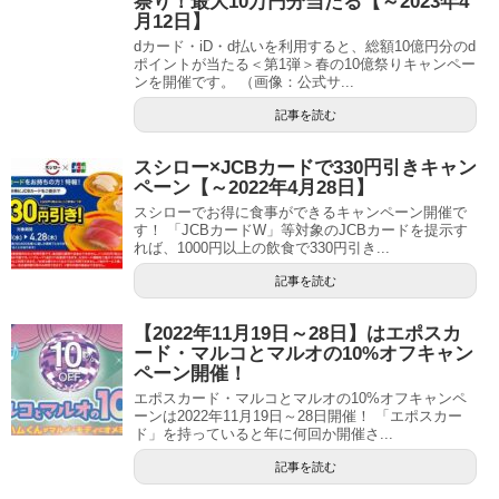
祭り！最大10万円分当たる【～2023年4
月12日】
dカード・iD・d払いを利用すると、総額10億円分のd
ポイントが当たる＜第1弾＞春の10億祭りキャンペー
ンを開催です。 （画像：公式サ...
記事を読む
スシロー×JCBカードで330円引きキャン
ペーン【～2022年4月28日】
スシローでお得に食事ができるキャンペーン開催で
す！ 「JCBカードW」等対象のJCBカードを提示す
れば、1000円以上の飲食で330円引き...
記事を読む
【2022年11月19日～28日】はエポスカ
ード・マルコとマルオの10%オフキャン
ペーン開催！
エポスカード・マルコとマルオの10%オフキャンペ
ーンは2022年11月19日～28日開催！ 「エポスカー
ド」を持っていると年に何回か開催さ...
記事を読む